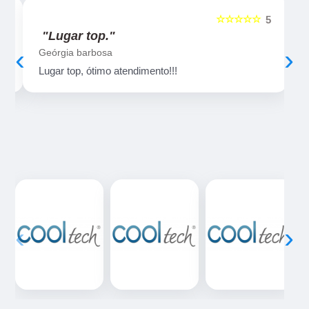
☆☆☆☆☆
5
5
"Lugar top."
‹
›
Geórgia barbosa
Lugar top, ótimo atendimento!!!
‹
›