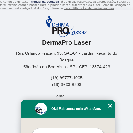
O conteúdo do texto "
aluguel da cooltech
" é de direito reservado. Sua reprodução, parcial ou
total, mesmo citando nossos links, é proibida sem a autorização do autor. Crime de violação de
direito autoral – artigo 184 do Código Penal –
Lei 9610/98 - Lei de direitos autorais
.
DermaPro Laser
Rua Orlando Fracari, 93, SALA 4 - Jardim Recanto do
Bosque
São João da Boa Vista - SP - CEP: 13874-423
(19) 99777-1005
(19) 3633-8208
Home
Empresa
Olá! Fale agora pelo WhatsApp.
Missão
Serviços
Contato
Mapa do site