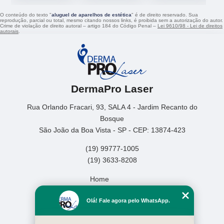
O conteúdo do texto "
aluguel de aparelhos de estética
" é de direito reservado. Sua
reprodução, parcial ou total, mesmo citando nossos links, é proibida sem a autorização do autor.
Crime de violação de direito autoral – artigo 184 do Código Penal –
Lei 9610/98 - Lei de direitos
autorais
.
DermaPro Laser
Rua Orlando Fracari, 93, SALA 4 - Jardim Recanto do
Bosque
São João da Boa Vista - SP - CEP: 13874-423
(19) 99777-1005
(19) 3633-8208
Home
Empresa
Olá! Fale agora pelo WhatsApp.
Missão
Serviços