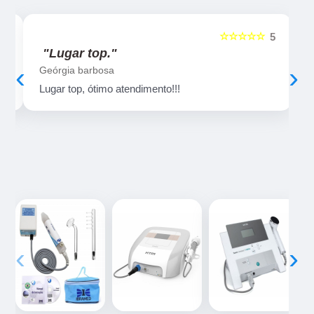
☆☆☆☆☆
5
5
"Lugar top."
‹
›
Geórgia barbosa
Lugar top, ótimo atendimento!!!
‹
›