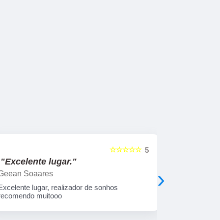
☆☆☆☆☆
5
"Excelente lugar."
"Obriga
›
Geean Soaares
Jonathan B
Excelente lugar, realizador de sonhos
Excelente a
recomendo muitooo