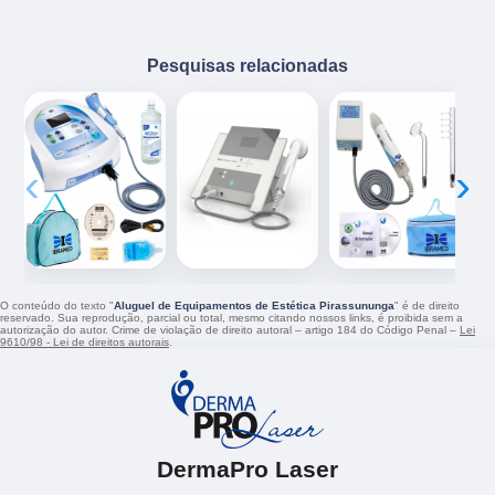
Pesquisas relacionadas
‹
›
O conteúdo do texto "
Aluguel de Equipamentos de Estética Pirassununga
" é de direito
reservado. Sua reprodução, parcial ou total, mesmo citando nossos links, é proibida sem a
autorização do autor. Crime de violação de direito autoral – artigo 184 do Código Penal –
Lei
9610/98 - Lei de direitos autorais
.
DermaPro Laser