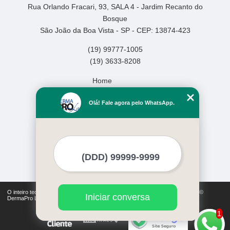
Rua Orlando Fracari, 93, SALA 4 - Jardim Recanto do
Bosque
São João da Boa Vista - SP - CEP: 13874-423
(19) 99777-1005
(19) 3633-8208
Home
Empresa
Olá! Fale agora pelo WhatsApp.
Missão
Serviços
Contato
Mapa do site
Mais Serviços
O inteiro teor deste site está sujeito à proteção de direitos autorais. Copyright©
Iniciar conversa
DermaPro Laser (Lei 9610 de 19/02/1998)
1