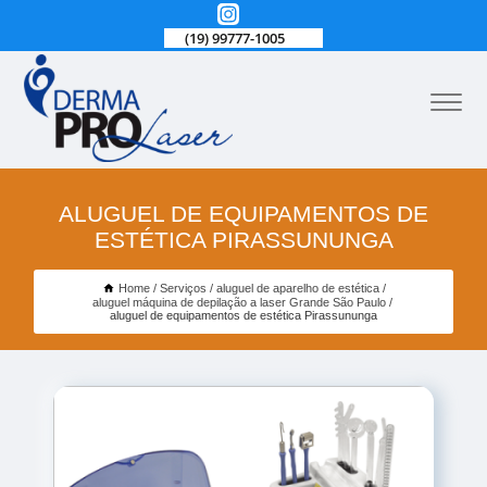
(19) 99777-1005
ALUGUEL DE EQUIPAMENTOS DE
ESTÉTICA PIRASSUNUNGA
Home
Serviços
aluguel de aparelho de estética
aluguel máquina de depilação a laser Grande São Paulo
aluguel de equipamentos de estética Pirassununga