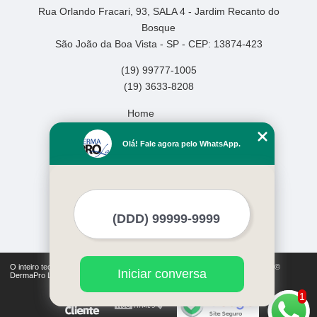
Rua Orlando Fracari, 93, SALA 4 - Jardim Recanto do
Bosque
São João da Boa Vista - SP - CEP: 13874-423
(19) 99777-1005
(19) 3633-8208
Home
Empresa
Olá! Fale agora pelo WhatsApp.
Missão
Serviços
Contato
Mapa do site
Mais Serviços
O inteiro teor deste site está sujeito à proteção de direitos autorais. Copyright©
Iniciar conversa
DermaPro Laser (Lei 9610 de 19/02/1998)
1