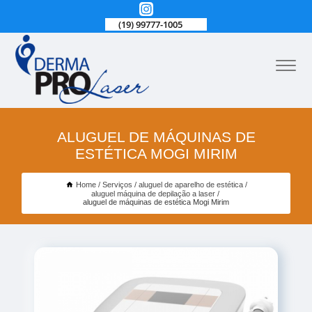
(19) 99777-1005
ALUGUEL DE MÁQUINAS DE
ESTÉTICA MOGI MIRIM
Home
Serviços
aluguel de aparelho de estética
aluguel máquina de depilação a laser
aluguel de máquinas de estética Mogi Mirim