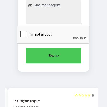
Enviar
☆☆☆☆☆
5
5
"Lugar top."
Geórgia barbosa