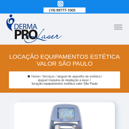
(19) 99777-1005
LOCAÇÃO EQUIPAMENTOS ESTÉTICA
VALOR SÃO PAULO
Home
Serviços
aluguel de aparelho de estética
aluguel máquina de depilação a laser
locação equipamentos estética valor São Paulo