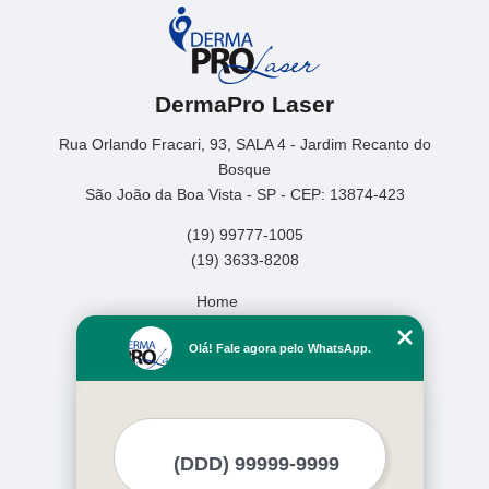
DermaPro Laser
Rua Orlando Fracari, 93, SALA 4 - Jardim Recanto do
Bosque
São João da Boa Vista - SP - CEP: 13874-423
(19) 99777-1005
(19) 3633-8208
Home
Empresa
Olá! Fale agora pelo WhatsApp.
Missão
Serviços
Contato
Mapa do site
Mais Serviços