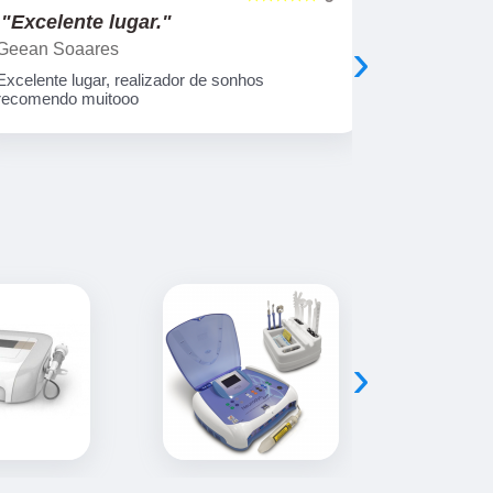
"Excelente lugar."
"Obriga
›
Geean Soaares
Jonathan B
Excelente lugar, realizador de sonhos
Excelente a
recomendo muitooo
›