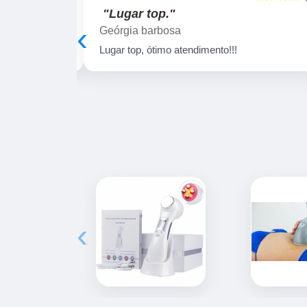
"Lugar top."
‹
Geórgia barbosa
em atenciosos!!
Lugar top, ótimo atendimento!!!
‹