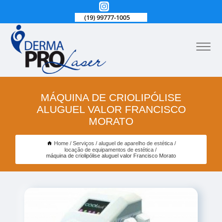
(19) 99777-1005
MÁQUINA DE CRIOLIPÓLISE
ALUGUEL VALOR FRANCISCO
MORATO
Home
Serviços
aluguel de aparelho de estética
locação de equipamentos de estética
máquina de criolipólise aluguel valor Francisco Morato