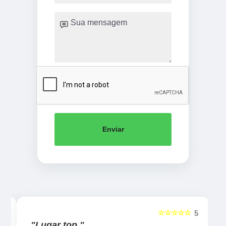
Enviar
☆☆☆☆☆
5
5
"Lugar top."