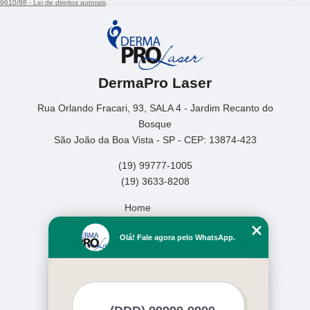
9610/98 - Lei de direitos autorais
.
DermaPro Laser
Rua Orlando Fracari, 93, SALA 4 - Jardim Recanto do
Bosque
São João da Boa Vista - SP - CEP: 13874-423
(19) 99777-1005
(19) 3633-8208
Home
Empresa
Olá! Fale agora pelo WhatsApp.
Missão
Serviços
Contato
Mapa do site
Mais Serviços