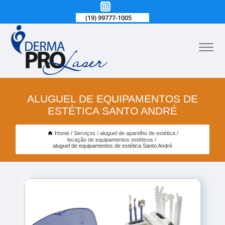
(19) 99777-1005
ALUGUEL DE EQUIPAMENTOS DE
ESTÉTICA SANTO ANDRÉ
Home
Serviços
aluguel de aparelho de estética
locação de equipamentos estéticos
aluguel de equipamentos de estética Santo André