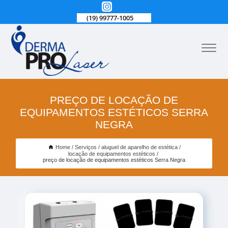
(19) 99777-1005
PREÇO DE LOCAÇÃO DE
EQUIPAMENTOS ESTÉTICOS SERRA
NEGRA
Home
Serviços
aluguel de aparelho de estética
locação de equipamentos estéticos
preço de locação de equipamentos estéticos Serra Negra