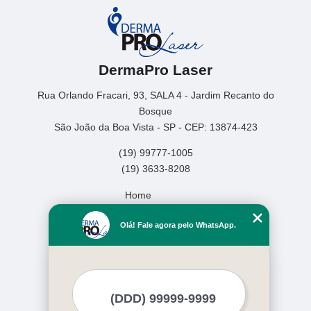
DermaPro Laser
Rua Orlando Fracari, 93, SALA 4 - Jardim Recanto do
Bosque
São João da Boa Vista - SP - CEP: 13874-423
(19) 99777-1005
(19) 3633-8208
Home
Empresa
Olá! Fale agora pelo WhatsApp.
Missão
Serviços
Contato
Mapa do site
Mais Serviços