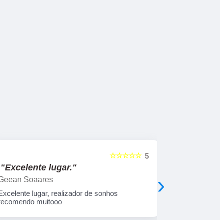
☆☆☆☆☆
5
"Excelente lugar."
"Obriga
›
Geean Soaares
Jonathan B
Excelente lugar, realizador de sonhos
Excelente a
recomendo muitooo