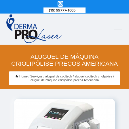
(19) 99777-1005
ALUGUEL DE MÁQUINA
CRIOLIPÓLISE PREÇOS AMERICANA
Home
Serviços
aluguel de cooltech
aluguel cooltech criolipólise
aluguel de máquina criolipólise preços Americana