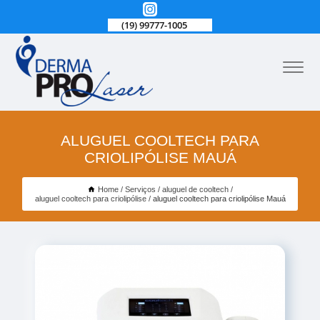
(19) 99777-1005
ALUGUEL COOLTECH PARA
CRIOLIPÓLISE MAUÁ
Home
Serviços
aluguel de cooltech
aluguel cooltech para criolipólise
aluguel cooltech para criolipólise Mauá