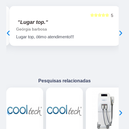
☆☆☆☆☆
5
5
"Lugar top."
‹
›
Geórgia barbosa
Lugar top, ótimo atendimento!!!
Pesquisas relacionadas
‹
›