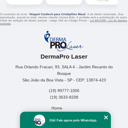
O conteúdo do texto "
Aluguel Cooltech para Criolipólise Mauá
" é de direito reservado. Sua
reprodução, parcial ou total, mesmo citando nossos links, é proibida sem a autorização do autor.
Crime de violação de direito autoral – artigo 184 do Código Penal –
Lei 9610/98 - Lei de direitos
autorais
.
DermaPro Laser
Rua Orlando Fracari, 93, SALA 4 - Jardim Recanto do
Bosque
São João da Boa Vista - SP - CEP: 13874-423
(19) 99777-1005
(19) 3633-8208
Home
Empresa
Olá! Fale agora pelo WhatsApp.
Missão
Serviços