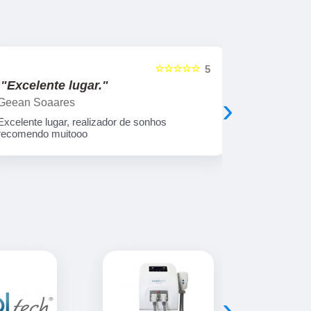
☆☆☆☆☆
5
"Excelente lugar."
"Obriga
›
Geean Soaares
Jonathan B
Excelente lugar, realizador de sonhos
Excelente a
recomendo muitooo
›