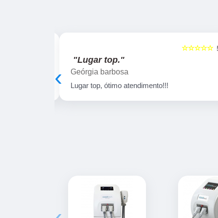
☆☆☆☆☆
☆☆☆☆☆
5
"Lugar top."
‹
Geórgia barbosa
em atenciosos!!
Lugar top, ótimo atendimento!!!
‹