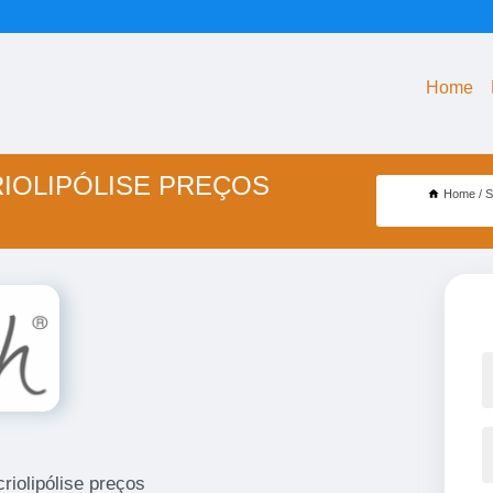
Home
IOLIPÓLISE PREÇOS
Home
S
riolipólise preços