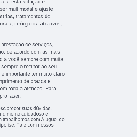
ais, esta solução é
er multimodal e ajuste
estrias, tratamentos de
rais, cirúrgicos, ablativos,
a prestação de serviços,
ão, de acordo com as mais
do a você sempre com muita
o sempre o melhor ao seu
 é importante ter muito claro
mprimento de prazos e
 com toda a atenção. Para
pro laser.
sclarecer suas dúvidas,
endimento cuidadoso e
m trabalhamos com Aluguel de
ipólise. Fale com nossos