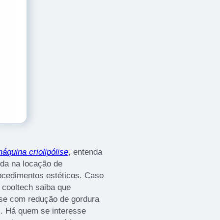
áquina criolipólise
, entenda
ida na locação de
ocedimentos estéticos. Caso
 cooltech saiba que
lise com redução de gordura
al. Há quem se interesse