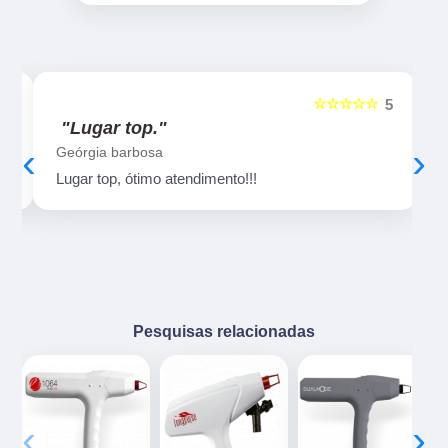
☆☆☆☆☆
5
5
"Lugar top."
‹
›
Geórgia barbosa
Lugar top, ótimo atendimento!!!
Pesquisas relacionadas
‹
›