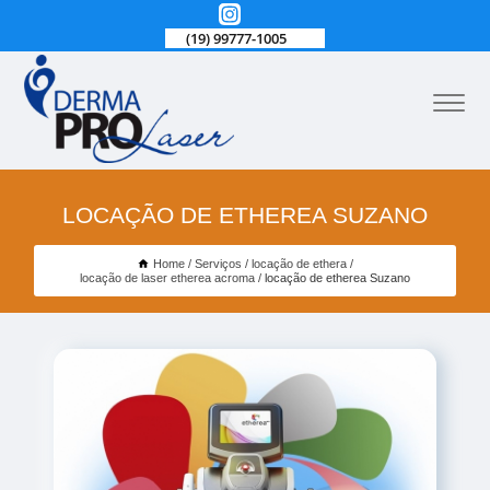
(19) 99777-1005
LOCAÇÃO DE ETHEREA SUZANO
Home
Serviços
locação de ethera
locação de laser etherea acroma
locação de etherea Suzano