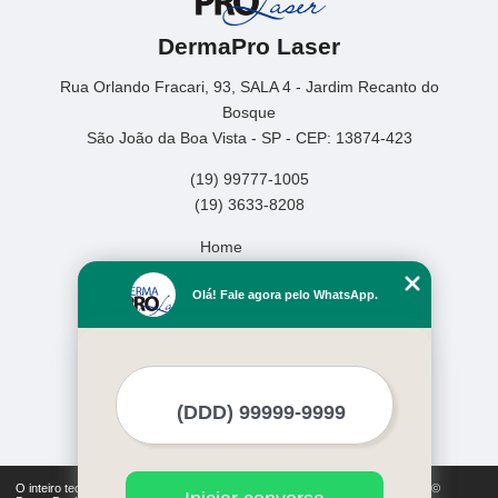
DermaPro Laser
Rua Orlando Fracari, 93, SALA 4 - Jardim Recanto do
Bosque
São João da Boa Vista - SP - CEP: 13874-423
(19) 99777-1005
(19) 3633-8208
Home
Empresa
Olá! Fale agora pelo WhatsApp.
Missão
Serviços
Contato
Mapa do site
Mais Serviços
O inteiro teor deste site está sujeito à proteção de direitos autorais. Copyright©