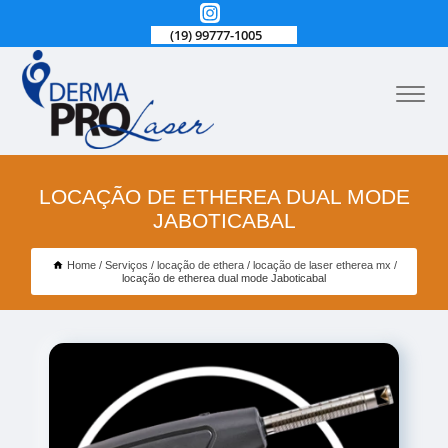
(19) 99777-1005
LOCAÇÃO DE ETHEREA DUAL MODE
JABOTICABAL
Home
Serviços
locação de ethera
locação de laser etherea mx
locação de etherea dual mode Jaboticabal