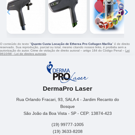
‹
›
O conteúdo do texto "
Quanto Custa Locação de Etherea Pro Collagen Marília
" é de direito
reservado. Sua reprodução, parcial ou total, mesmo citando nossos links, é proibida sem a
autorização do autor. Crime de violação de direito autoral – artigo 184 do Código Penal –
Lei
9610/98 - Lei de direitos autorais
.
DermaPro Laser
Rua Orlando Fracari, 93, SALA 4 - Jardim Recanto do
Bosque
São João da Boa Vista - SP - CEP: 13874-423
(19) 99777-1005
(19) 3633-8208