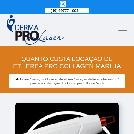
(19) 99777-1005
QUANTO CUSTA LOCAÇÃO DE
ETHEREA PRO COLLAGEN MARÍLIA
Home
Serviços
locação de ethera
locação de laser etherea mx
quanto custa locação de etherea pro collagen Marília